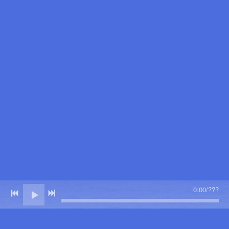
0:00
/
???